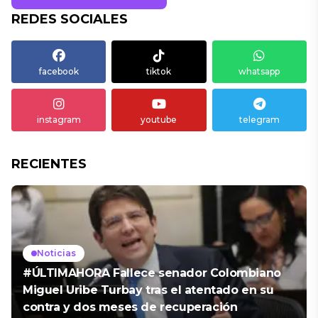
REDES SOCIALES
facebook
tiktok
whatsapp
instagram
youtube
telegram
RECIENTES
Noticias
#ÚLTIMAHORA Fallece senador Colombiano
Miguel Uribe Turbay tras el atentado en su
contra y dos meses de recuperación