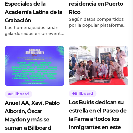
Especiales de la
residencia en Puerto
Academia Latina de la
Rico
Según datos compartidos
Grabación
por la popular plataforma
Los homenajeados serán
de citas, las menciones del
galardonados en un evento
artista en las biografías han
privado durante la semana
aumentado en casi un 13%.
del Latin Grammy en Las
Ha pasado casi un mes
Vegas. La Academia Latina
desde que Bad
de la Grabación anunció el
Bunny inauguró su
jueves (7 de agosto) a sus
histórica residencia No Me
homenajeados de 2025 con
Quiero Ir de Aquí en el
premios especiales. Como
icónico Coliseo de Puerto
parte de su presentación
Rico José Miguel Agrelot,
anual de Premios
pero la energía no estaba
Especiales durante la
Billboard
Billboard
destinada a […]
Semana Latin Grammy, la
Los Bukis dedican su
Anuel AA, Xavi, Pablo
artista afroperuana Susana
estrella en el Paseo de
Alborán, Óscar
[…]
la Fama a ‘todos los
Maydon y más se
inmigrantes en este
suman a Billboard