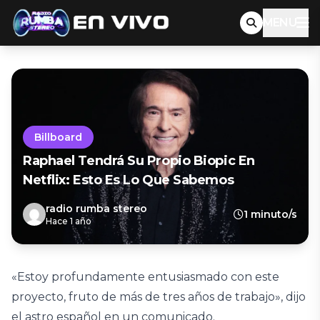
MENU
Billboard
Raphael Tendrá Su Propio Biopic En
Netflix: Esto Es Lo Que Sabemos
radio rumba stereo
1 minuto/s
Hace 1 año
«Estoy profundamente entusiasmado con este
proyecto, fruto de más de tres años de trabajo», dijo
el astro español en un comunicado.