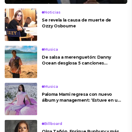
Noticias
Se revela la causa de muerte de
Ozzy Osbourne
Musica
De salsa a merenguetón: Danny
Ocean desglosa 5 canciones
esenciales de su nuevo álbum
‘Babylon Club’
Musica
Paloma Mami regresa con nuevo
álbum y management: ‘Estuve en un
box por mucho tiempo’
Billboard
Olga Tañón, Enrique Bunbury y más