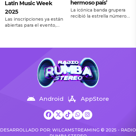
hermoso país’
Latin Music Week
La icónica banda grupera
2025
recibió la estrella número
Las inscripciones ya están
2.817, que ahora se
abiertas para el evento,
encuentra en el Hollywood
programado del 20 al 24 de
Boulevard. La legendaria
octubre en The Fillmore
banda Los Bukis fue
Miami Beach.
honrada con su propia
Billboard anunció una
estrella en el Paseo de la
nueva ola de artistas
Fama de Hollywood el
confirmados para
miércoles (23 de julio).
la Semana Billboard de la
Liderada por Marco
Música Latina 2025, que
Antonio Solís, la banda
regresará al Fillmore Miami
grupera romántica
Beach en octubre. Entre
mexicana recibió la estrella
los nombres que se unen a
número 2.817 ahora en […]
la lista repleta de estrellas
Android
AppStore
[…]
DESARROLLADO POR: WILCAMSTREAMING © 2025 - RADIO
RUMBA STEREO